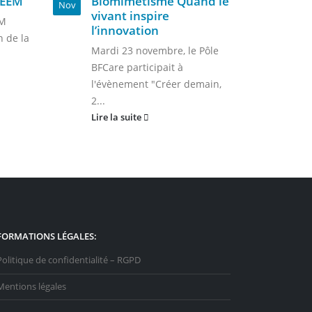
LEEM
Biomimétisme Quand le
par
Nov
Sep
vivant inspire
le 
EM
l’innovation
Le 2
n de la
Mardi 23 novembre, le Pôle
de l
BFCare participait à
conv
l'évènement "Créer demain,
Lire 
2...
Lire la suite
FORMATIONS LÉGALES:
Politique de confidentialité – RGPD
Mentions légales