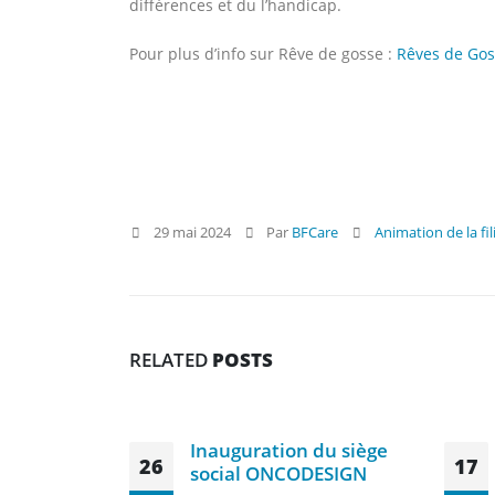
différences et du l’handicap.
Pour plus d’info sur Rêve de gosse :
Rêves de Goss
29 mai 2024
Par
BFCare
Animation de la fil
RELATED
POSTS
Inauguration du siège
26
17
social ONCODESIGN