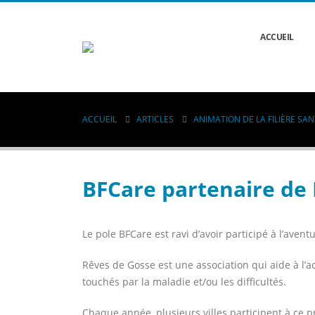
ACCUEIL
ACCUEIL
ARTICLES
ANIMATION DE LA FILIÈRE SA
BFCare partenaire de
Le pole BFCare est ravi d’avoir participé à l’avent
Rêves de Gosse est une association qui aide à l’a
touchés par la maladie et/ou les difficultés.
Chaque année, plusieurs villes participent à ce pr