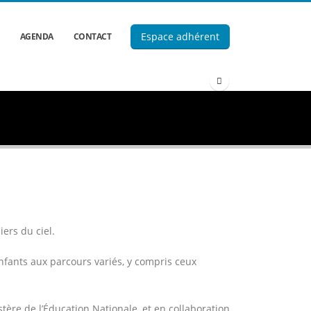
Espace adhérent
AGENDA
CONTACT
ers du ciel.
enfants aux parcours variés, y compris ceux
stère de l’Éducation Nationale, et en collaboration