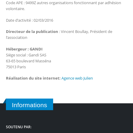
Code APE : 9499Z autres organisations fonctionnant par adhésion
volontaire.
Date d’activité : 02/03/2016
Directeur de la publication
: Vincent Boullay, Président de
l’association
Hébergeur : GANDI
Siège social : Gandi SAS
63-65 boulevard Masséna
75013 Paris
Réalisation du site internet:
Agence web Julien
Informations
SOUTENU PAR: