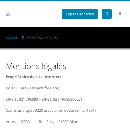
Espace adhérent
ACCUEIL
MENTIONS LÉGALES
Mentions légales
Propriétaire du site internet:
Pole BFCare (Business for Care)
SIREN : 821 796893 – SIRET :821 79689300021
Cadre juridique : 9220 association déclarée ( loi 1901)
Adresse: ESEO – 11 Rue Sully – 21000 Dijon