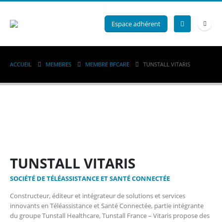
Espace adhérent
ACCUEIL
MEMBRES
MEMBRE BFCARE
TUNSTALL VITARIS
TUNSTALL VITARIS
SOCIÉTÉ DE TÉLÉASSISTANCE ET SANTÉ CONNECTÉE
Constructeur, éditeur et intégrateur de solutions et services
innovants en Téléassistance et Santé Connectée, partie intégrante
du groupe Tunstall Healthcare, Tunstall France – Vitaris propose des