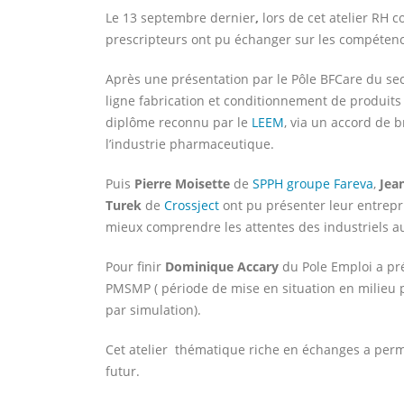
Le 13 septembre dernier
,
lors de cet atelier RH c
prescripteurs ont pu échanger sur les compétence
Après une présentation par le Pôle BFCare du sec
ligne fabrication et conditionnement de produit
diplôme reconnu par le
LEEM
, via un accord de 
l’industrie pharmaceutique.
Puis
Pierre Moisette
de
SPPH groupe Fareva
,
Jea
Turek
de
Crossject
ont pu présenter leur entrepri
mieux comprendre les attentes des industriels a
Pour finir
Dominique Accary
du Pole Emploi a pré
PMSMP ( période de mise en situation en milieu 
par simulation).
Cet atelier thématique riche en échanges a permi
futur.