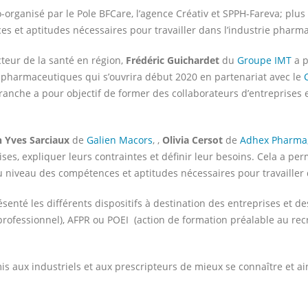
o-organisé par le Pole BFCare, l’agence Créativ et SPPH-Fareva; plus
s et aptitudes nécessaires pour travailler dans l’industrie pharm
teur de la santé en région,
Frédéric Guichardet
du
Groupe IMT
a p
s pharmaceutiques qui s’ouvrira début 2020 en partenariat avec le
branche a pour objectif de former des collaborateurs d’entreprise
n Yves Sarciaux
de
Galien Macors
, ,
Olivia Cersot
de
Adhex Pharma
ses, expliquer leurs contraintes et définir leur besoins. Cela a pe
u niveau des compétences et aptitudes nécessaires pour travailler
senté les différents dispositifs à destination des entreprises et d
professionnel), AFPR ou POEI (action de formation préalable au re
s aux industriels et aux prescripteurs de mieux se connaître et ai