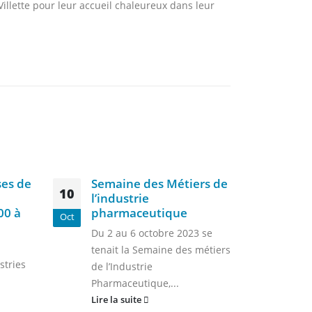
Villette pour leur accueil chaleureux dans leur
ses de
Semaine des Métiers de
Le 
10
07
l’industrie
vill
00 à
pharmaceutique
Dij
Oct
Sep
Du 2 au 6 octobre 2023 se
Le P
tenait la Semaine des métiers
du v
stries
de l’Industrie
Retr
Pharmaceutique,...
Lire 
Lire la suite