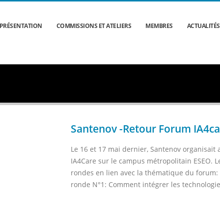
PRÉSENTATION
COMMISSIONS ET ATELIERS
MEMBRES
ACTUALITÉS
Santenov -Retour Forum IA4ca
Le 16 et 17 mai dernier, Santenov organisai
IA4Care sur le campus métropolitain ESEO. Le
rondes en lien avec la thématique du forum: 
ronde N°1: Comment intégrer les technologie