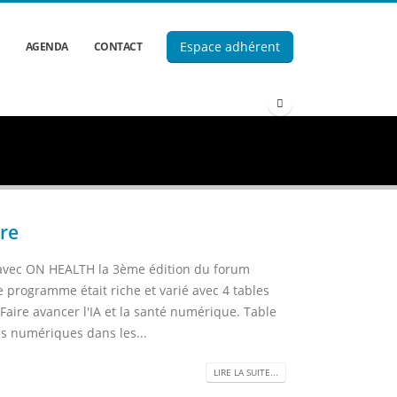
Espace adhérent
AGENDA
CONTACT
re
t avec ON HEALTH la 3ème édition du forum
 programme était riche et varié avec 4 tables
Faire avancer l'IA et la santé numérique. Table
s numériques dans les...
LIRE LA SUITE...