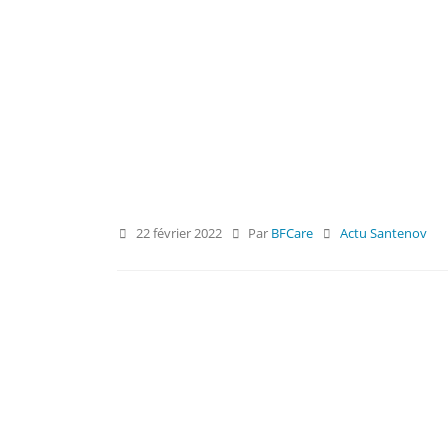
22 février 2022
Par
BFCare
Actu Santenov