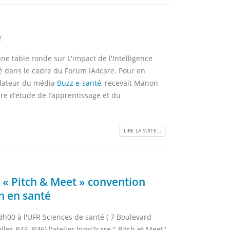
e
e table ronde sur L'impact de l'Intelligence
nté dans le cadre du Forum IA4care. Pour en
ndateur du média
Buzz e-santé
, recevait Manon
re d’étude de l’apprentissage et du
LIRE LA SUITE...
 « Pitch & Meet » convention
n en santé
h00 à l'UFR Sciences de santé ( 7 Boulevard
les R45, R46) l'atelier Inno2care " Pitch et Meet",