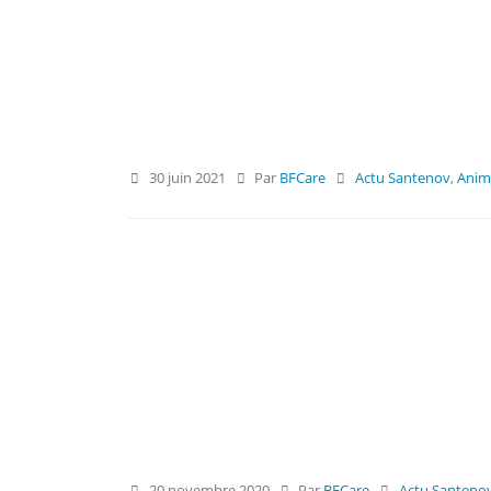
30 juin 2021
Par
BFCare
Actu Santenov
,
Anima
20 novembre 2020
Par
BFCare
Actu Santeno