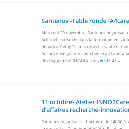
Santenov -Table ronde IA4car
Mercredi 29 novembre, Santenov organisait un
Artificielle créative dans la formation en sa
débattre, Rémy Teston, expert e-santé et fo
Ansart, enseignante-chercheuse au Laboratoi
développement (LEAD) à l’
université de...
11 octobre- Atelier INNO2Care
d’affaires recherche-innovatio
Santenov organise le 11 octobre de 14h00 à18
Jeanne d’Arc, Dijon Amphithéâtre Bataillon, sal