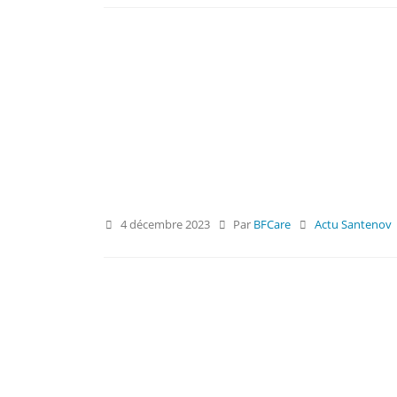
4 décembre 2023
Par
BFCare
Actu Santenov