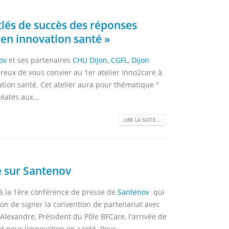
clés de succès des réponses
 en innovation santé »
ov
et ses partenaires
CHU Dijon
,
CGFL
,
Dijon
reux de vous convier au 1er atelier Inno2care à
ation santé. Cet atelier aura pour thématique "
éates aux...
LIRE LA SUITE...
e sur Santenov
 à la 1ère conférence de presse de
Santenov
qui
sion de signer la convention de partenariat avec
Alexandre, Président du Pôle BFCare, l'arrivée de
t pour l'innovation en santé. Pour...